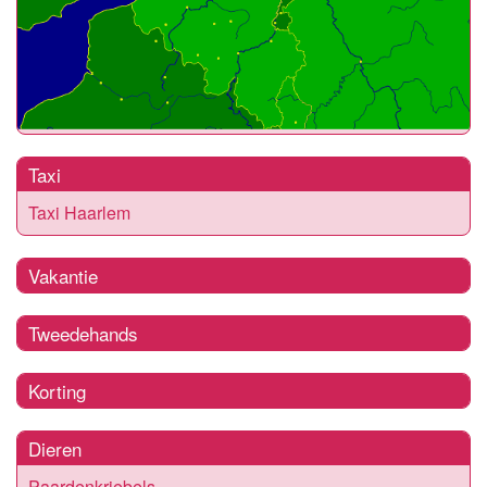
Taxi
Taxi Haarlem
Vakantie
Tweedehands
Korting
Dieren
Paardenkriebels